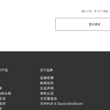
显示 2 页，共 18 个商品
显示更多
尔产品
关于品牌
品牌故事
新闻动态
床
正品声明
&床头柜
绿色认证
生活
太空基金会
系列
TEMPUR X David Beckham
区