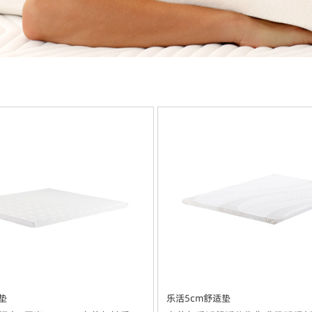
垫
乐活5cm舒适垫