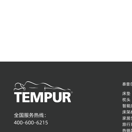
泰普
床垫
枕头
智能
床架
全国服务热线：
家居
400-600-6215
旅行
热销