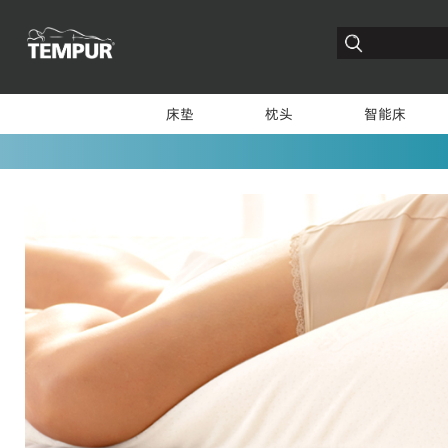
床垫
枕头
智能床