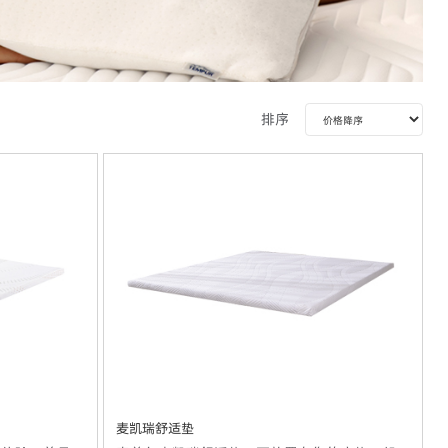
排序
麦凯瑞舒适垫