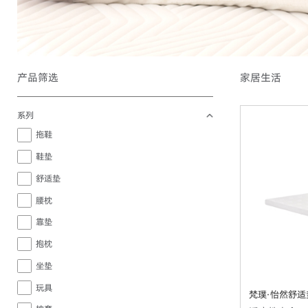
产品筛选
家居生活
系列
拖鞋
鞋垫
舒适垫
腰枕
靠垫
抱枕
坐垫
玩具
梵璞·怡然舒适